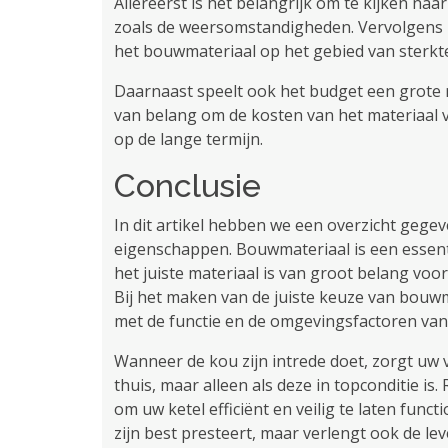
Allereerst is het belangrijk om te kijken n
zoals de weersomstandigheden. Vervolgens i
het bouwmateriaal op het gebied van sterkte
Daarnaast speelt ook het budget een grote ro
van belang om de kosten van het materiaal 
op de lange termijn.
Conclusie
In dit artikel hebben we een overzicht gege
eigenschappen. Bouwmateriaal is een essent
het juiste materiaal is van groot belang vo
Bij het maken van de juiste keuze van bouwm
met de functie en de omgevingsfactoren va
Wanneer de kou zijn intrede doet, zorgt u
thuis, maar alleen als deze in topconditie is
om uw ketel efficiënt en veilig te laten func
zijn best presteert, maar verlengt ook de le