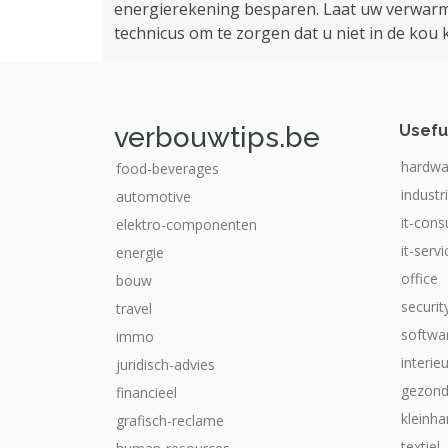
energierekening besparen. Laat uw verwarmin
technicus om te zorgen dat u niet in de kou
verbouwtips.be
Usefu
hardwa
food-beverages
industr
automotive
it-cons
elektro-componenten
it-serv
energie
office
bouw
securit
travel
softwa
immo
interie
juridisch-advies
gezond
financieel
kleinha
grafisch-reclame
textiel