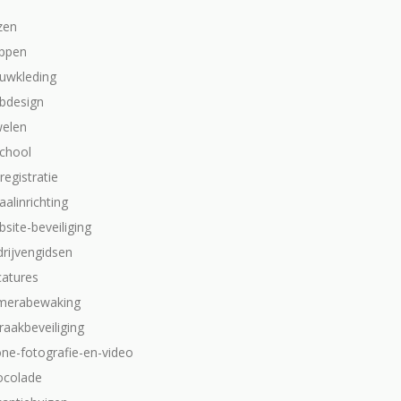
zen
appen
ouwkleding
bdesign
welen
school
dregistratie
aalinrichting
site-beveiliging
drijvengidsen
catures
merabewaking
raakbeveiliging
one-fotografie-en-video
ocolade