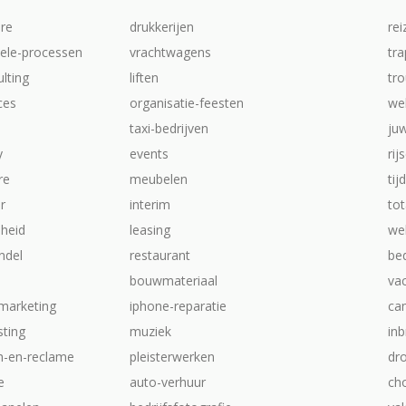
re
drukkerijen
rei
iele-processen
vrachtwagens
tr
ulting
liften
tr
ices
organisatie-feesten
we
taxi-bedrijven
ju
y
events
rij
re
meubelen
tij
ur
interim
tot
heid
leasing
web
ndel
restaurant
be
bouwmateriaal
va
-marketing
iphone-reparatie
ca
ting
muziek
inb
ch-en-reclame
pleisterwerken
dr
e
auto-verhuur
ch