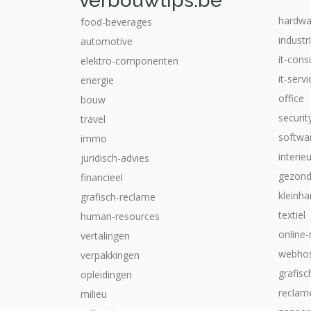
verbouwtips.be
hardwa
food-beverages
industr
automotive
it-cons
elektro-componenten
it-serv
energie
office
bouw
securit
travel
softwa
immo
interie
juridisch-advies
gezond
financieel
kleinha
grafisch-reclame
textiel
human-resources
online
vertalingen
webhos
verpakkingen
grafis
opleidingen
reclam
milieu