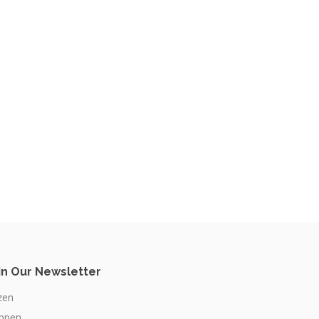
in Our Newsletter
zen
appen