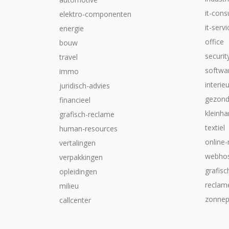
it-cons
elektro-componenten
it-serv
energie
office
bouw
securit
travel
softwa
immo
interie
juridisch-advies
gezond
financieel
kleinha
grafisch-reclame
textiel
human-resources
online
vertalingen
webhos
verpakkingen
grafis
opleidingen
reclam
milieu
zonnep
callcenter