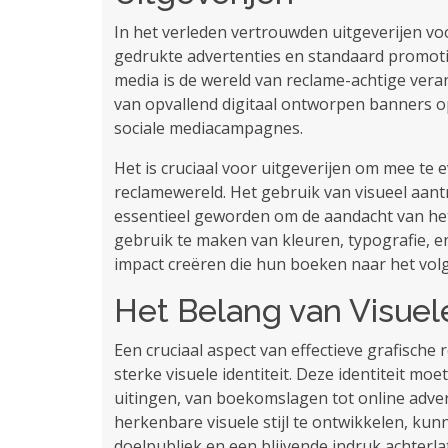
In het verleden vertrouwden uitgeverijen vo
gedrukte advertenties en standaard promot
media is de wereld van reclame-achtige vera
van opvallend digitaal ontworpen banners op
sociale mediacampagnes.
Het is cruciaal voor uitgeverijen om mee te
reclamewereld. Het gebruik van visueel aant
essentieel geworden om de aandacht van het
gebruik te maken van kleuren, typografie, e
impact creëren die hun boeken naar het volge
Het Belang van Visuele
Een cruciaal aspect van effectieve grafische
sterke visuele identiteit. Deze identiteit mo
uitingen, van boekomslagen tot online adve
herkenbare visuele stijl te ontwikkelen, k
doelpubliek en een blijvende indruk achterla