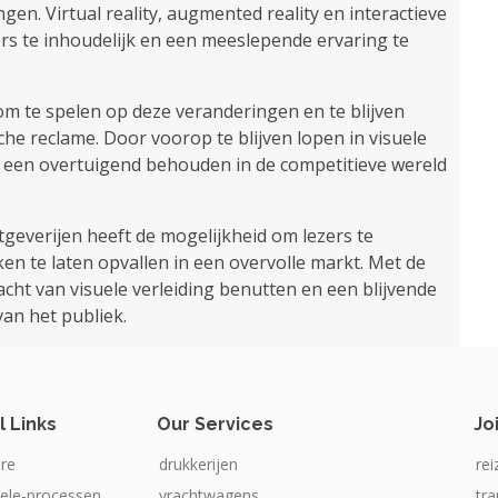
n. Virtual reality, augmented reality en interactieve
s te inhoudelijk en een meeslepende ervaring te
 om te spelen op deze veranderingen en te blijven
che reclame. Door voorop te blijven lopen in visuele
n een overtuigend behouden in de competitieve wereld
tgeverijen heeft de mogelijkheid om lezers te
en te laten opvallen in een overvolle markt. Met de
acht van visuele verleiding benutten en een blijvende
van het publiek.
l Links
Our Services
Jo
re
drukkerijen
rei
iele-processen
vrachtwagens
tr