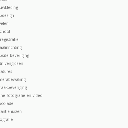
ouwkleding
bdesign
welen
school
dregistratie
aalinrichting
site-beveiliging
drijvengidsen
catures
merabewaking
raakbeveiliging
one-fotografie-en-video
ocolade
kantiehuizen
ografie