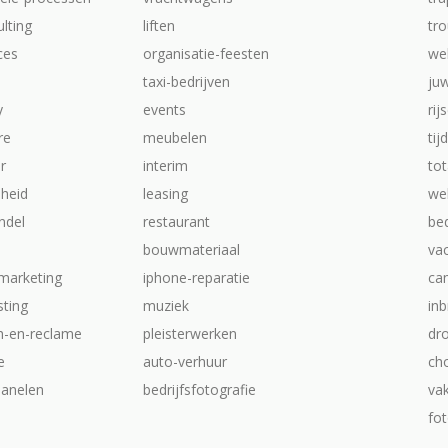
ulting
liften
tr
ices
organisatie-feesten
we
taxi-bedrijven
ju
y
events
rij
re
meubelen
tij
ur
interim
tot
heid
leasing
web
ndel
restaurant
be
bouwmateriaal
va
-marketing
iphone-reparatie
ca
ting
muziek
inb
ch-en-reclame
pleisterwerken
dr
e
auto-verhuur
ch
anelen
bedrijfsfotografie
va
fot