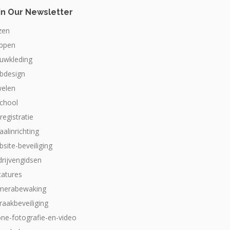
in Our Newsletter
zen
appen
ouwkleding
bdesign
welen
school
dregistratie
aalinrichting
site-beveiliging
drijvengidsen
catures
merabewaking
raakbeveiliging
one-fotografie-en-video