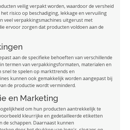
ducten veilig verpakt worden, waardoor de versheid
 het risico op beschadiging, lekkage en vervuiling
ijn veel verpakkingsmachines uitgerust met
ie ervoor zorgen dat producten voldoen aan de
kkingen
st aan de specifieke behoeften van verschillende
it in termen van verpakkingsformaten, materialen en
m snel te spelen op markttrends en
nes kunnen ook gemakkelijk worden aangepast bij
an de productie wordt verminderd.
tie en Marketing
gelijkheid om hun producten aantrekkelijk te
oorbeeld kleurrijke en gedetailleerde etiketten
in de schappen. Daarnaast kunnen
terken door het drukken van logo's, slogans en