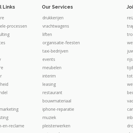
l Links
Our Services
Jo
re
drukkerijen
rei
iele-processen
vrachtwagens
tr
ulting
liften
tr
ices
organisatie-feesten
we
taxi-bedrijven
ju
y
events
rij
re
meubelen
tij
ur
interim
tot
heid
leasing
web
ndel
restaurant
be
bouwmateriaal
va
-marketing
iphone-reparatie
ca
ting
muziek
inb
ch-en-reclame
pleisterwerken
dr