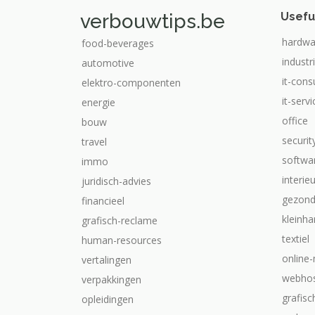
verbouwtips.be
Usefu
hardwa
food-beverages
industr
automotive
it-cons
elektro-componenten
it-serv
energie
office
bouw
securit
travel
softwa
immo
interie
juridisch-advies
gezond
financieel
kleinha
grafisch-reclame
textiel
human-resources
online
vertalingen
webhos
verpakkingen
grafis
opleidingen