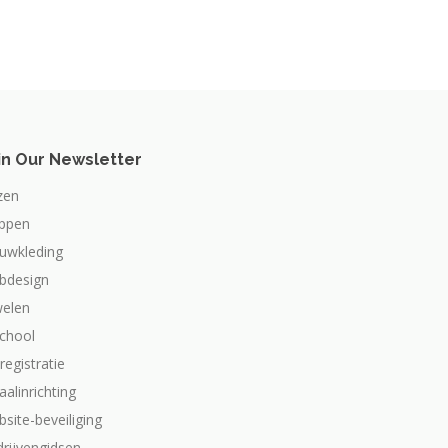
in Our Newsletter
zen
appen
ouwkleding
bdesign
welen
school
dregistratie
aalinrichting
site-beveiliging
drijvengidsen