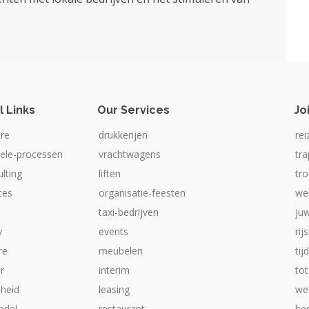
l Links
Our Services
Jo
re
drukkerijen
rei
iele-processen
vrachtwagens
tr
ulting
liften
tr
ices
organisatie-feesten
we
taxi-bedrijven
ju
y
events
rij
re
meubelen
tij
ur
interim
tot
heid
leasing
web
ndel
restaurant
be