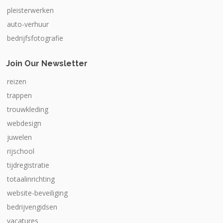
pleisterwerken
auto-verhuur
bedrijfsfotografie
Join Our Newsletter
reizen
trappen
trouwkleding
webdesign
juwelen
rijschool
tijdregistratie
totaalinrichting
website-beveiliging
bedrijvengidsen
vacatures