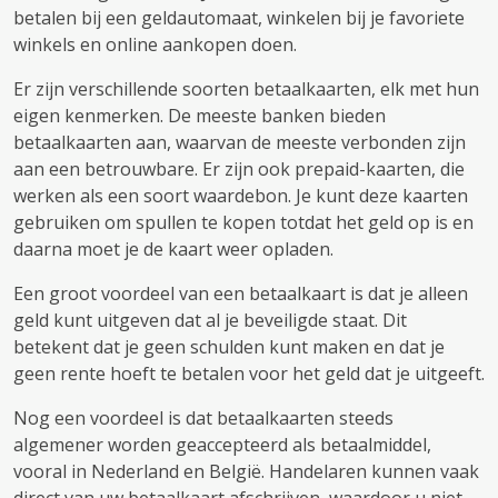
betalen bij een geldautomaat, winkelen bij je favoriete
winkels en online aankopen doen.
Er zijn verschillende soorten betaalkaarten, elk met hun
eigen kenmerken. De meeste banken bieden
betaalkaarten aan, waarvan de meeste verbonden zijn
aan een betrouwbare. Er zijn ook prepaid-kaarten, die
werken als een soort waardebon. Je kunt deze kaarten
gebruiken om spullen te kopen totdat het geld op is en
daarna moet je de kaart weer opladen.
Een groot voordeel van een betaalkaart is dat je alleen
geld kunt uitgeven dat al je beveiligde staat. Dit
betekent dat je geen schulden kunt maken en dat je
geen rente hoeft te betalen voor het geld dat je uitgeeft.
Nog een voordeel is dat betaalkaarten steeds
algemener worden geaccepteerd als betaalmiddel,
vooral in Nederland en België. Handelaren kunnen vaak