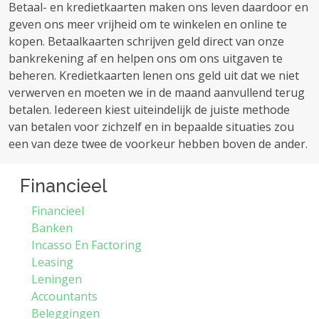
Betaal- en kredietkaarten maken ons leven daardoor en
geven ons meer vrijheid om te winkelen en online te
kopen. Betaalkaarten schrijven geld direct van onze
bankrekening af en helpen ons om ons uitgaven te
beheren. Kredietkaarten lenen ons geld uit dat we niet
verwerven en moeten we in de maand aanvullend terug
betalen. Iedereen kiest uiteindelijk de juiste methode
van betalen voor zichzelf en in bepaalde situaties zou
een van deze twee de voorkeur hebben boven de ander.
Financieel
Financieel
Banken
Incasso En Factoring
Leasing
Leningen
Accountants
Beleggingen